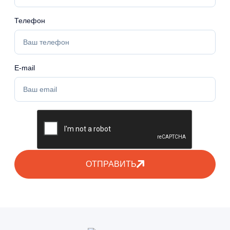
Габариты упаковки
55х41х55 см
Телефон
Вес нетто
10 кг
Вес брутто
E-mail
30 кг
ОТПРАВИТЬ