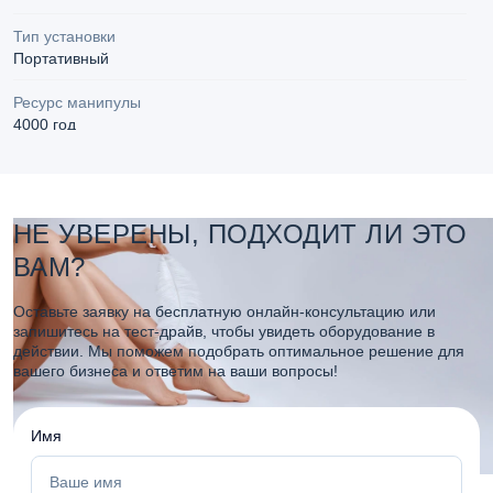
Тип установки
Портативный
Ресурс манипулы
4000 год
Экран
13"
НЕ УВЕРЕНЫ, ПОДХОДИТ ЛИ ЭТО
Количество ручек
2
ВАМ?
Гарантия на манипулу
Оставьте заявку на бесплатную онлайн-консультацию или
12 месяцев
запишитесь на тест-драйв, чтобы увидеть оборудование в
действии. Мы поможем подобрать оптимальное решение для
Гарантия на аппарат
вашего бизнеса и ответим на ваши вопросы!
12 месяцев
Габариты аппарата
Имя
66х44х47 cm