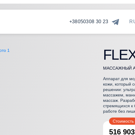
+38
050
308 30 23
R
FLEX
МАССАЖНЫЙ А
Аппарат для мо
параты для вакуумного
кожи, который 
ссажа
решении: ультр
массажем, мани
параты для
массаж. Разраб
стремящихся к 
остимуляции
работе без лиш
зеры для эпиляции
Стоимость
516 90
зеры для удаления тату