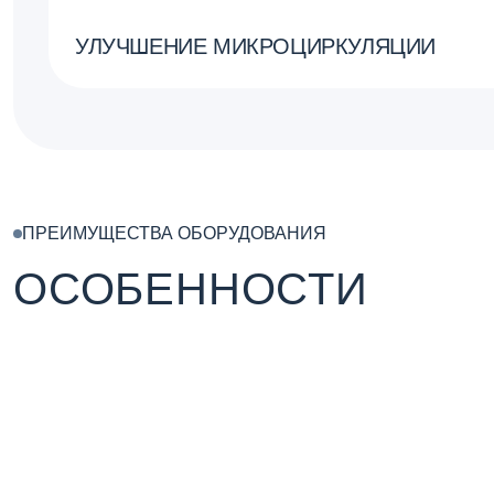
УЛУЧШЕНИЕ МИКРОЦИРКУЛЯЦИИ
ПРЕИМУЩЕСТВА ОБОРУДОВАНИЯ
ОСОБЕННОСТИ
– Разрушает жировые клетки и уменьшает объемы.
– Настройка силы ультразвука и вакуума.
– Регулировка времени, зон и пауз между всасыванием.