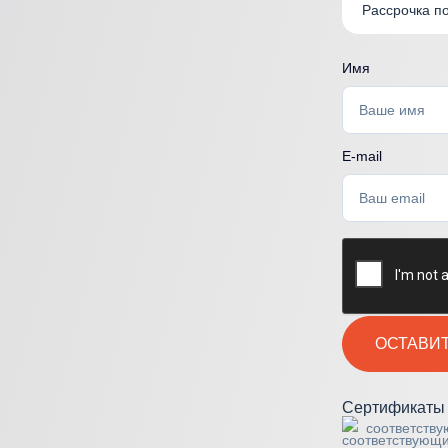
Рассрочка п
зеры для карбонового
линга
Имя
E-mail
ОСТАВИТ
Сертификаты 
соответств