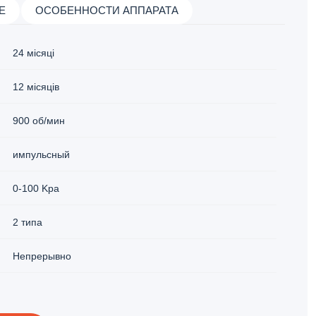
Е
ОСОБЕННОСТИ АППАРАТА
24 місяці
12 місяців
900 об/мин
импульсный
0-100 Kpa
2 типа
Непрерывно
60 J/sm³