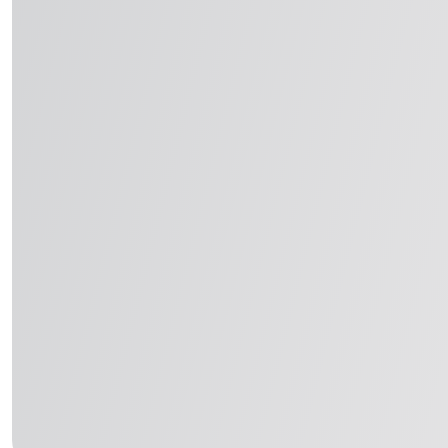
Ла
пи