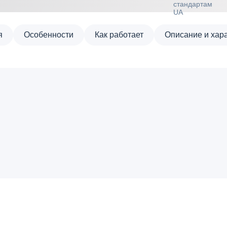
я
Особенности
Как работает
Описание и хар