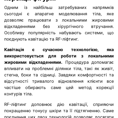
Одним із найбільш затребуваних напрямків
сьогодні є апаратне моделювання тіла, яке
дозволяє працювати з локальними жировими
відкладеннями без хірургічного втручання.
Особливу популярність набувають системи, що
поєднують кавітацію та RF-ліфтинг.
Кавітація є сучасною технологією, яка
використовується для роботи з локальними
жировими відкладеннями.
Процедура допомагає
впливати на проблемні ділянки тіла, такі як живіт,
стегна, боки та сідниці. Завдяки комфортності та
відсутності тривалого відновлення клієнти все
частіше обирають саме цей метод корекції
контурів тіла.
RF-ліфтинг доповнює дію кавітації, сприяючи
покращенню тонусу шкіри та її підтягненню. Саме
поєднання цих двох технологій дозволяє досягати